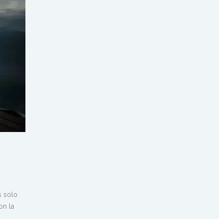
s solo
on la