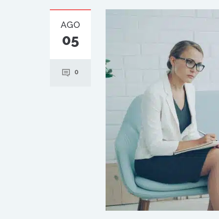
AGO
05
0