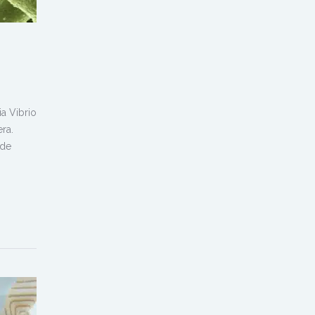
ia Vibrio
ra.
 de