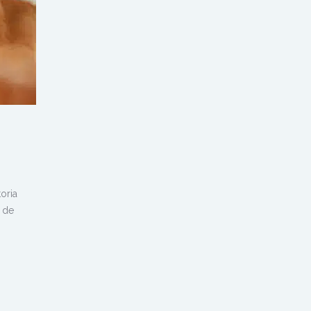
toria
 de