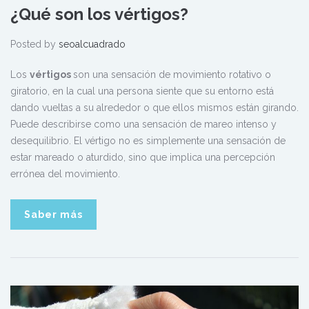
¿Qué son los vértigos?
Posted by
seoalcuadrado
Los
vértigos
son una sensación de movimiento rotativo o
giratorio, en la cual una persona siente que su entorno está
dando vueltas a su alrededor o que ellos mismos están girando.
Puede describirse como una sensación de mareo intenso y
desequilibrio. El vértigo no es simplemente una sensación de
estar mareado o aturdido, sino que implica una percepción
errónea del movimiento.
Saber más