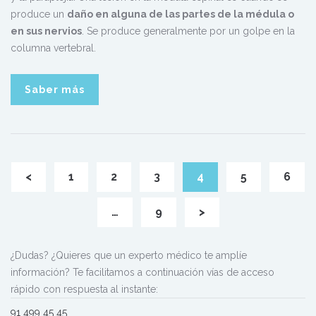
produce un
daño en alguna de las partes de la médula o
en sus nervios
. Se produce generalmente por un golpe en la
columna vertebral.
Saber más
<
1
2
3
4
5
6
…
9
>
¿Dudas? ¿Quieres que un experto médico te amplíe
información? Te facilitamos a continuación vías de acceso
rápido con respuesta al instante:
91 499 45 45