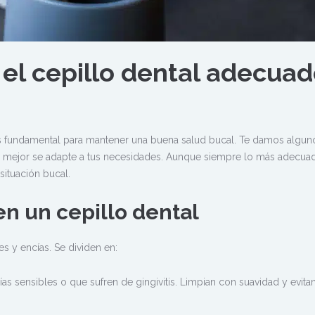
 el cepillo dental adecua
es fundamental para mantener una buena salud bucal. Te damos algun
ue mejor se adapte a tus necesidades. Aunque siempre lo más adecua
ituación bucal.
en un cepillo dental
s y encías. Se dividen en:
as sensibles o que sufren de gingivitis. Limpian con suavidad y evita