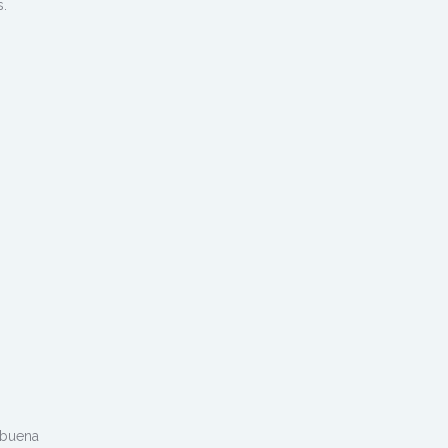
s.
 buena