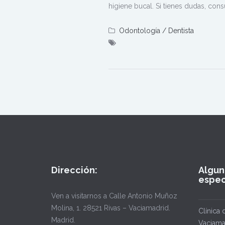
higiene bucal. Si tienes dudas, cons
Odontología / Dentista
Dirección:
Algun
espec
Ven a visitarnos a Calle Antonio Muñoz
Molina, 1. 28521 Rivas – Vaciamadrid.
Clínica 
Madrid.
Vaciama