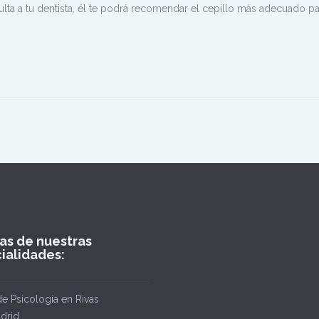
ulta a tu dentista, él te podrá recomendar el cepillo más adecuado par
as de nuestras
ialidades:
de Psicología en Rivas
drid