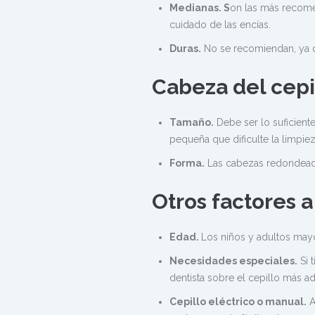
Medianas. S
on las más recomen
cuidado de las encías.
Duras.
No se recomiendan, ya q
Cabeza del cepi
Tamaño.
Debe ser lo suficient
pequeña que dificulte la limpiez
Forma.
Las cabezas redondeada
Otros factores a
Edad.
Los niños y adultos mayo
Necesidades especiales.
Si 
dentista sobre el cepillo más a
Cepillo eléctrico o manual.
A