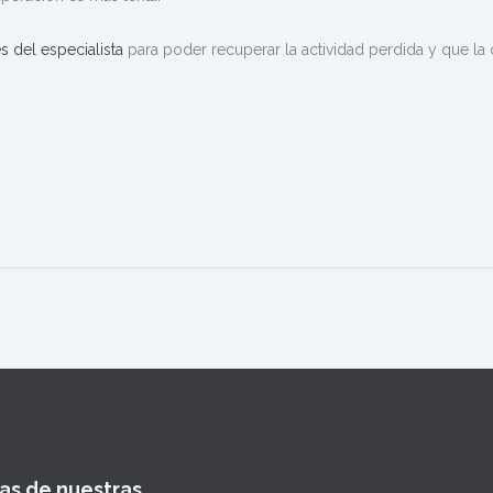
s del especialista
para poder recuperar la actividad perdida y que la 
as de nuestras