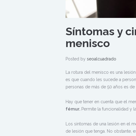
Síntomas y ci
menisco
Posted by
seoalcuadrado
La rotura del menisco es una lesión
es que cuando les sucede a persona
personas de más de 50 años es de 
Hay que tener en cuenta que el me
fémur.
Permite la funcionalidad y la
Los síntomas de una lesión en el m
de lesión que tenga. No obstante, 