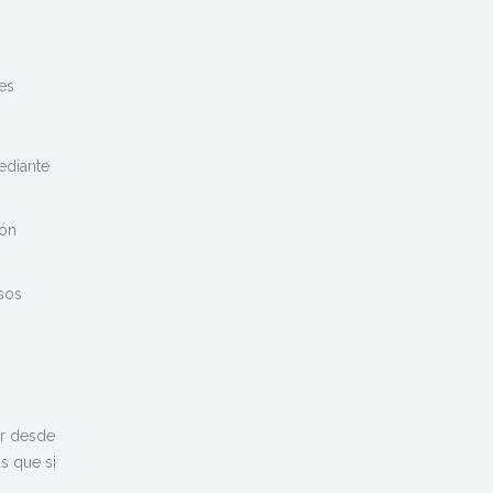
tes
ediante
ión
asos
er desde
s que si