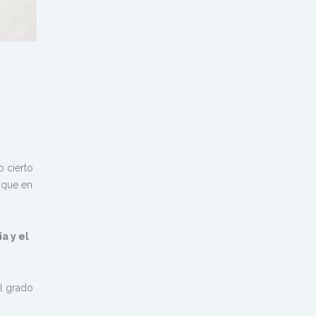
o cierto
 que en
a y el
l grado