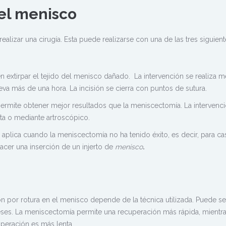
del menisco
alizar una cirugía. Esta puede realizarse con una de las tres siguien
en extirpar el tejido del menisco dañado. La intervención se realiza m
eva más de una hora. La incisión se cierra con puntos de sutura.
ermite obtener mejor resultados que la meniscectomía. La intervenc
ta o mediante artroscópico.
 aplica cuando la meniscectomía no ha tenido éxito, es decir, para c
acer una inserción de un injerto de
menisco
.
ón por rotura en el menisco depende de la técnica utilizada. Puede s
es. La meniscectomía permite una recuperación más rápida, mientra
uperación es más lenta.