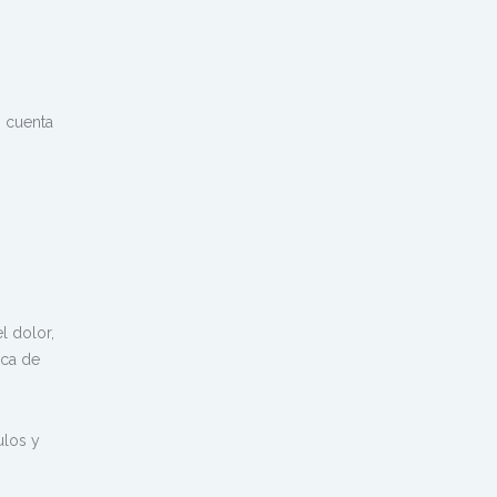
n cuenta
l dolor,
ica de
ulos y