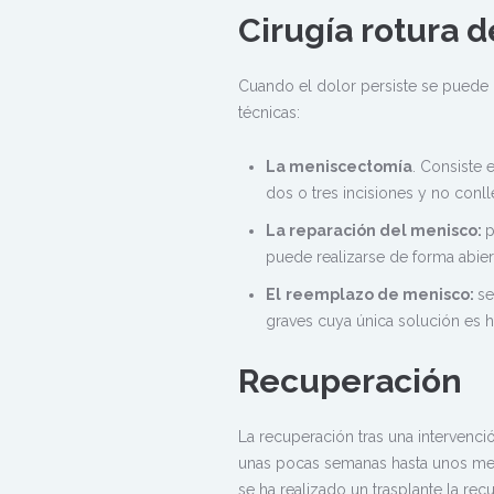
Cirugía rotura 
Cuando el dolor persiste se puede re
técnicas:
La meniscectomía
. Consiste 
dos o tres incisiones y no conll
La reparación del menisco:
p
puede realizarse de forma abier
El
reemplazo de menisco:
se
graves cuya única solución es h
Recuperación
La recuperación tras una intervenci
unas pocas semanas hasta unos mes
se ha realizado un trasplante la rec