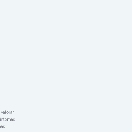
 valorar
síntomas
más