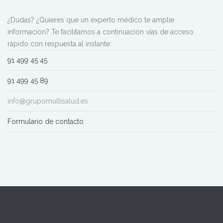
¿Dudas? ¿Quieres que un experto médico te amplíe
información? Te facilitamos a continuación vías de acceso
rápido con respuesta al instante:
91 499 45 45
91 499 45 89
info@grupomultisalud.es
Formulario de contacto