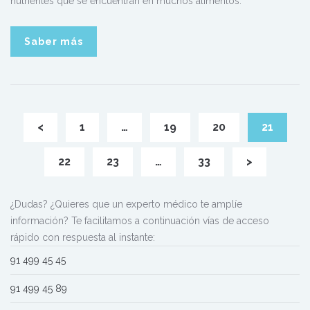
nutrientes que se encuentran en muchos alimentos.
Saber más
<
1
…
19
20
21
22
23
…
33
>
¿Dudas? ¿Quieres que un experto médico te amplíe
información? Te facilitamos a continuación vías de acceso
rápido con respuesta al instante:
91 499 45 45
91 499 45 89