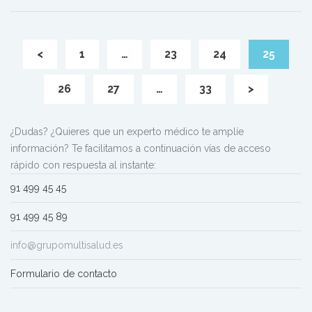
<
1
…
23
24
25
26
27
…
33
>
¿Dudas? ¿Quieres que un experto médico te amplíe
información? Te facilitamos a continuación vías de acceso
rápido con respuesta al instante:
91 499 45 45
91 499 45 89
info@grupomultisalud.es
Formulario de contacto