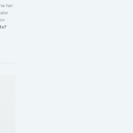
mia han
 sabe
son
to?