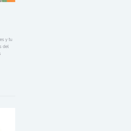
es y tu
s del
s